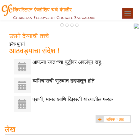
क्रिस्टिएन फ़ेलोशिप चर्च बंगलौर
Togg
Christian Fellowship Church, Bangalore
navigat
उसने देण्याची तत्त्वे
देण
झॅक पुननं
आठवड्याचा संदेश !
झॅक
पुनन
आपल्या स्वतःच्या बुद्धीवर अवलंबून राहू..
व्यभिचाराची सुरुवात हृदयातून होते
प्राणी, मानव आणि ख्रिस्ती यांच्यातील फरक
अधिक
(469)
लेख