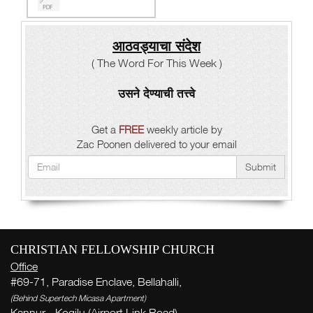
आठवड्याचा संदेश
( The Word For This Week )
उसने देण्याची तत्त्वे
Get a
FREE
weekly article by
Zac Poonen delivered to your email
Submit
CHRISTIAN FELLOWSHIP CHURCH
Office
#69-71, Paradise Enclave, Bellahalli,
(Behind Supertech Micasa Apartment)
Kannur - Kogilu (Airport Link Road),