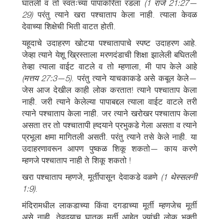
घातली व तो स्वतःच्या पापांकरिता रडला
(1 राजे 21:27—
29)
परंतु त्याने खरा पश्चाताप केला नाही. त्याला केवळ
देवाच्या शिक्षेची भिती वाटत होती.
यहूदाचे उदाहरण खोटया पश्चातापाचे स्पष्ट उदाहरण आहे.
जेव्हा त्याने येशू ख्रिस्ताला मरणदंडाची शिक्षा झालेली बघितली
तेव्हा त्याला वाईट वाटले व तो म्हणाला, मी पाप केले आहे
(मत्तय 27:3—5)
. परंतु त्याने याचकाकडे असे कबूल केले—
जेस आज देखील काही लोक करतात! त्याने पश्चाताप केला
नाही. जरी त्याने केलेल्या पापाबद्दल त्याला वाईट वाटले तरी
त्याने पश्चाताप केला नाही. जर त्याने खरोखर पश्चाताप केला
असता तर तो पश्चातापी ह्दयाने प्रभुकडे गेला असता व त्याने
प्रभूला क्षमा मागितली असती. परंतु त्याने तसे केले नाही. या
उदाहरणावरून आपण पुष्कळ शिकू शकतो— काय करणे
म्हणजे पश्चाताप नाही ते शिकू शकतो !
खरा पश्चाताप म्हणजे, मूर्तीपासून देवाकडे वळणे
(1 थेस्सलनी
1:9)
.
मंदिरामधील लाकडाच्या किंवा दगडाच्या मूर्ती म्हणजेच मूर्ती
असे नाही. तेवढयाच घातक मूर्ती आहेत ज्यांची लोक भक्ती