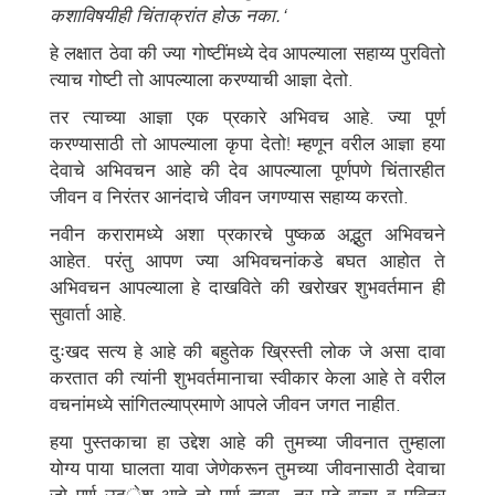
कशाविषयीही चिंताक्रांत होऊ नका.‘
हे लक्षात ठेवा की ज्या गोष्टींमध्ये देव आपल्याला सहाय्य पुरवितो
त्याच गोष्टी तो आपल्याला करण्याची आज्ञा देतो.
तर त्याच्या आज्ञा एक प्रकारे अभिवच आहे. ज्या पूर्ण
करण्यासाठी तो आपल्याला कृपा देतो! म्हणून वरील आज्ञा हया
देवाचे अभिवचन आहे की देव आपल्याला पूर्णपणे चिंतारहीत
जीवन व निरंतर आनंदाचे जीवन जगण्यास सहाय्य करतो.
नवीन करारामध्ये अशा प्रकारचे पुष्कळ अद्भुत अभिवचने
आहेत. परंतु आपण ज्या अभिवचनांकडे बघत आहोत ते
अभिवचन आपल्याला हे दाखविते की खरोखर शुभवर्तमान ही
सुवार्ता आहे.
दुःखद सत्य हे आहे की बहुतेक ख्रिस्ती लोक जे असा दावा
करतात की त्यांनी शुभवर्तमानाचा स्वीकार केला आहे ते वरील
वचनांमध्ये सांगितल्याप्रमाणे आपले जीवन जगत नाहीत.
हया पुस्तकाचा हा उद्देश आहे की तुमच्या जीवनात तुम्हाला
योग्य पाया घालता यावा जेणेकरून तुमच्या जीवनासाठी देवाचा
जो पूर्ण उद्ेश आहे तो पूर्ण व्हावा. तर पुढे वाचा व पवित्र