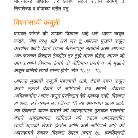
भावनांकडे बघितले तर आपण सहज रीतीने डगमगू व
निराशेच्या व दोषाच्या दरीत पडू.
विश्वासाची कबुली
बायबल सांगते की आपला विश्वास आहे असे आपण कबूल
करावे,
‘येशू प्रभू आहे असे जर तू आपल्या मुखाने कबूल
करशील आणि देवाने त्याला मेलेल्यातून उठविले असा आपल्या
अंतःकरणात विश्वास ठेवशील तर तुझे तारण होईल. कारण जो
अंतःकरणाने विश्वास ठेवतो तो नीतिमान ठरतो व जो मुखाने
कबूल करितो त्याचे तारण होते‘
(रोम 10:9—10).
आपल्या मुखाची कबुली महत्त्वाची आहे. देवाचे वचन कबूल
करणे म्हणजे देवाने जे सांगितले तेच सांगणे. देवाच्या
अभिवचनांना आमेन म्हणून प्रतिसाद देणे अवघड नाही. विश्वास
हा शब्द. सर्व प्रथम उत्त्पत्तीच्या 15 व्या अध्यायात आला आहे.
त्या ठिकाणी आपण वाचतो की अब्राहामाला मूलबाळ नसतांना
देवाने अब्राहामाला सांगितले की त्याला आकाशातील
तार्यांाइतकी लेकरे होतील आणि असे सांगितले आहे की
अब्राहमाने देवावर विश्वास ठेवला
(वचन 6).
हयाठिकाणी