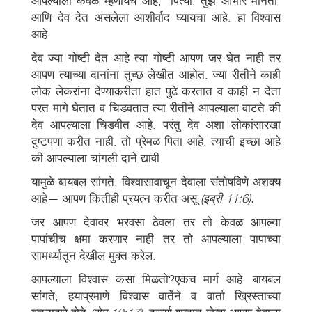
आपल्याला केवळ म्हणायचे आहे, ‘पित्या, तुझे आभार मानतो‘
आणि देव देत असलेला आशीर्वाद घ्यायचा आहे. हा विश्वास
आहे.
देव ज्या गोष्टी देत आहे त्या गोष्टी आपण जर घेत नाही तर
आपण त्याच्या दानांना तुच्छ लेखीत आहोत. ज्या रीतीने काही
लोक लेकरांना देण्याकरीता हात पुढे करतात व काही न देता
परत मागे घेतात व चिडवतात त्या रीतीने आपल्याला वाटते की
देव आपल्याला चिडवीत आहे. परंतु देव अशा लोकांसारखा
दुष्टपणा करीत नाही. तो प्रेमळ पिता आहे. त्याची इच्छा आहे
की आपल्याला चांगली दाने द्यावी.
यामुळे बायबल सांगते, विश्वासावाचून देवाला संतोषविणे अशक्य
आहे— आपण कितीही प्रयत्न करीत असू
(इब्री 11:6).
जर आपण देवावर भरवसा ठेवला तर तो केवळ आपल्या
पापांचीच क्षमा करणार नाही तर तो आपल्याला पापाच्या
सामर्थ्यातून देखील मुक्त करेल.
आपल्याला विश्वास कसा मिळतो?एकच मार्ग आहे. बायबल
सांगते, हयाप्रमाणे विश्वास वार्तेने व वार्ता ख्रिस्ताच्या