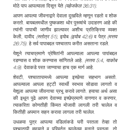
मोठे पाप आपल्याला दिसून येते
(यहेजकेल 36:31)
.
आपण आपल्या जीवनाद्वारे देवाला दुखविले म्हणून रडतो व शोक
करतो. बायबलमधील पुष्कळशा थोर पुरूषांचे उदाहरण आहे की
त्यांनी पापाची जाणीव झाल्यावर अशीच प्रतिक्रिया व्यक्त
केली, दावीद
(स्तोत्र 51)
, इयोब
(इयोब 42:6)
व पेत्र
(मत्तय
26:75)
. हे सर्व पापाबद्दल पश्चाताप करीत असताना रडले.
येशूने त्याचप्रमाणे प्रेषितांनी आपल्याला आपल्या पापांबद्दल
रडण्यास व शोक करण्यास सांगितले आहे.
(मत्तय 5:4, याकोब
4:9)
. देवाकडे परत जाण्याचा हाच एक मार्ग आहे.
शेवटी, पश्चातापामध्ये आपल्या इच्छेचा सहभाग असतो.
आपल्याला आपला हट्टी स्वार्थी स्वभाव सोडावा लागतो व
येशूला आपल्या जीवनाचा प्रभू करावे लागते. हयाचा अर्थ असा
की इथून पुढे आपण देवाच्या इच्छेप्रमाणे वागणार व करणार,
त्याकरिता कोणतीही किंमत मोजावी लागली तरी चालेल व
कितीही अपमान सहन करावा लागला तरी चालेल.
उधळया पुत्र आपल्या वडिलांकडे घरी परतला तेव्हा तो
पश्चातापी ह्दयाने व परिवर्तन झालेल्या मनाने परतला. तो