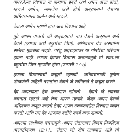
वापरलेल्या विश्वास या शब्दाचा इब्री अर्थ अमन असा होतो,
म्हणजे आमेन, म्हणजेच असे होवो अब्राहमाने देवाच्या
अभिवचनाला आमेन असे म्हटले.
देवाला आमेन म्हणणे हाच खरा विश्वास आहे.
पुढे आपण वाचतो की अब्राहमाचे नाव देवाने अब्राहम असे
ठेवले (हयाचा अर्थ बहुतांचा पिता). अभिवचन देत असतांना
सारेला मूळबाळ नव्हते. परंतु अब्राहमावर या गोष्टीचा परिणाम
झाला नाही. त्याचा देवावर विश्वास असल्यामुळे तो स्वतःला
बहुतांचा पिता म्हणवीत होता
(उत्पत्ती 17:5).
हयाला विश्वासाची कबूली म्हणावी. अभिवचनाची पूर्णता
डोळयांनी पाहिली नसतांना देवाने जे सांगितले ते कबूल करणे.
देव आपल्याला हेच करण्यास सांगतो— देवाने जे त्याच्या
वचनात म्हटले आहे तेच आपण म्हणावे. जेव्हा आपण देवाचे
अभिवचन कबूल करतो तेव्हा आपण त्याच्यावरील विश्वास व्यक्त
करतो आणि मग देव आपल्या वतीने कार्य करू शकतो.
आपल्या साक्षीच्या वचनामुळे आपण सैतानावर विजय मिळविला
(प्रगटीकरण 12:11).
सैतान जो दोष लावणारा आहे तो