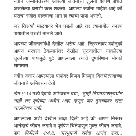
नवीन जन्मानंतरच्या आपल्या जीवनाची तुलना आपण बांधत
असलेल्या घराशी करू शकतो. आपल्या सर्वांना माहीत आहे की
घराचा सर्वात महत्त्वाचा भाग हा त्याचा पाया असतो.
जर तिसर्याा माळयावर भेग पडली आहे तर त्यामागील कारण
पायातील त्रुटी मानले जाते.
आपल्या जीवनासंबंधी देखील असेच आहे. ख्रिस्तावर वर्षानुवर्षे
आपण भरवसा ठेवल्यानंतर देखील सुरूवातीला घातलेल्या
चुकीच्या पायामुळे पुढे आपल्याला त्याचे दुष्परिणाम भोगावे
लागतात.
नवीन करार आपल्याला पापांवर विजय मिळवून विजयोत्सवाच्या
जीवनाचे अभिवचन देतो.
रोम 6:14
मध्ये देवाचे अभिवचन बघा,
‘तुम्ही नियमशास्त्राधीन
नाही तर कृपेच्या अधीन आहा म्हणून पाप तुमच्यावर सत्ता
चालविणार नाही.‘
आपल्याला अशी देखील आज्ञा दिली आहे की आपण निरंतर
आनंदाचे जीवन जगावे व पूर्णपेण चिंतेपासून मुक्त जीवन जगावे.
पहा
फिलिप्पै 4:4,6, ‘प्रभुमध्ये सर्वदा आनंद करा...