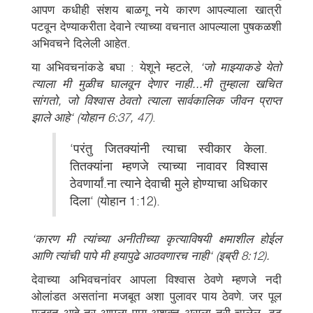
आपण कधीही संशय बाळगू नये कारण आपल्याला खात्री
पटवून देण्याकरीता देवाने त्याच्या वचनात आपल्याला पुषकळशी
अभिवचने दिलेली आहेत.
या अभिवचनांकडे बघा : येशूने म्हटले,
‘जो माझ्याकडे येतो
त्याला मी मुळीच घालवून देणार नाही...मी तुम्हाला खचित
सांगतो, जो विश्वास ठेवतो त्याला सार्वकालिक जीवन प्राप्त
झाले आहे‘ (योहान 6:37, 47)
.
‘परंतु जितक्यांनी त्याचा स्वीकार केला.
तितक्यांना म्हणजे त्याच्या नावावर विश्वास
ठेवणार्यां.ना त्याने देवाची मुले होण्याचा अधिकार
दिला‘ (योहान 1:12).
‘कारण मी त्यांच्या अनीतीच्या कृत्याविषयी क्षमाशील होईल
आणि त्यांची पापे मी हयापुढे आठवणारच नाही‘ (इब्री 8:12).
देवाच्या अभिवचनांवर आपला विश्वास ठेवणे म्हणजे नदी
ओलांडत असतांना मजबूत अशा पुलावर पाय ठेवणे. जर पूल
मजबूत आहे तर आपला पाय अशक्त असला तरी चालेल. दृढ