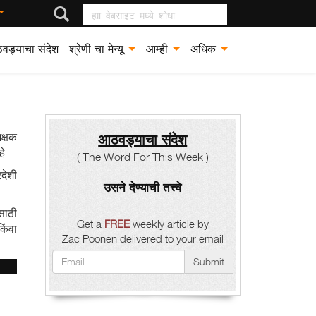
ह्या वेबसाइट मध्ये शोधा
वड्याचा संदेश
श्रेणी चा मेन्यू
आम्ही
अधिक
िक्षक
आठवड्याचा संदेश
हे
( The Word For This Week )
रदेशी
उसने देण्याची तत्त्वे
साठी
Get a
FREE
weekly article by
किंवा
Zac Poonen delivered to your email
Submit