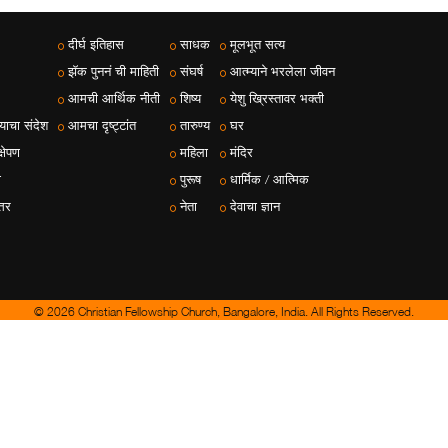
दीर्घ इतिहास
साधक
मूलभूत सत्य
झॅक पुननं ची माहिती
संघर्ष
आत्म्याने भरलेला जीवन
आमची आर्थिक नीती
शिष्य
येशु ख्रिस्तावर भक्ती
ाचा संदेश
आमचा दृष्ट्टांत
तारुण्य
घर
्षेपण
महिला
मंदिर
ा
पुरूष
धार्मिक / आत्मिक
्तर
नेता
देवाचा ज्ञान
© 2026 Christian Fellowship Church, Bangalore, India. All Rights Reserved.