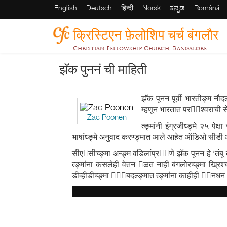
English
Deutsch
हिन्दी
Norsk
ಕನ್ನಡ
Română
क्रिस्टिएन फ़ेलोशिप चर्च बंगलौर
Christian Fellowship Church, Bangalore
झॅक पुननं ची माहिती
झॅक पूनन पूर्वी भारतीङ्म नौदल
म्हणून भारतात परेश्वराची स
Zac Poonen
त्ङ्मांनी इंग्रजीध्ङ्मे २५ प
भाषांध्ङ्मे अनुवाद करण्ङ्मात आले आहेत ऑडिओ सीडी आ
सीएसीच्ङ्मा अन्ङ्म वडिलांप्राणे झॅक पूनन हे ‘तंबू
त्ङ्मांना कसलेही वेतन ळत नाही बंगलोरच्ङ्मा ख्रिश्चन
डीव्हीडीच्ङ्मा ाेबदल्ङ्मात त्ङ्मांना काहीही ानध