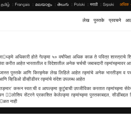
தமிழ்
Français
മലയാളം
తెలుగు
Polski
मराठी
Srpski
अधिक
लेख
पुस्तके
प्रवचने
आठ
ाध्ङ्मे अधिकारी होते गेल्ङ्मा ५० वर्षांपेक्षा अधिक काळ ते पवित्र शास्त्राचे श
ेवा करीत आहेत भारतातील व विदेशातील अनेक चर्चची जबाबदारी त्ङ्मांच्ङ्मावर आ
ेक्षा जास्त पुस्तके आणि कित्ङ्मेक लेख लिहिले आहेत त्ङ्मांचे अनेक भारतीङ्म व प
णि व्हिडिओ डीव्हीडीवर त्ङ्मांचे संदेश उपलब्ध आहेत
 तङ्मार’ करून स्वत:ची व आपल्ङ्मा कुटुंबाची उपजीविका करतात त्ङ्मांच्ङ्मा सेवे
 ेलोशिप सेंटरने प्रकाशित केलेल्ङ्मा त्ङ्मांच्ङ्मा पुस्तकाबद्दल, सीडींबद्दल 
न ळत नाही