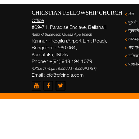
CHRISTIAN FELLOWSHIP CHURCH
लेख
Office
पुस्तके
#69-71, Paradise Enclave, Bellahalli,
प्रवचने
(Behind Supertech Micasa Apartment)
आठवड्य
Kannur - Kogilu (Airport Link Road),
Bangalore - 560 064,
थेट प्रक
Karnataka, INDIA.
मालिक
Phone : +(91) 948 194 1079
प्रशनोत
(Office Timings : 9:00 AM - 5:00 PM IST)
Email :
cfc@cfcindia.com