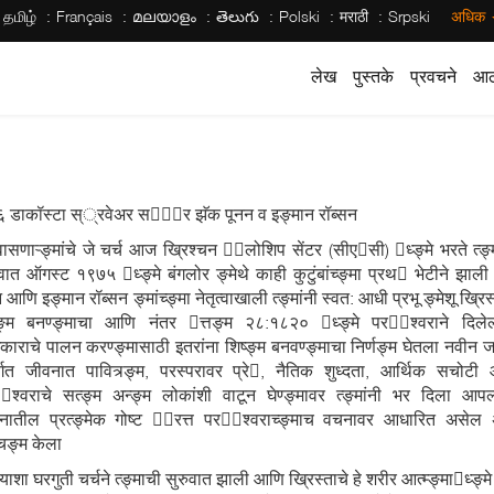
தமிழ்
Français
മലയാളം
తెలుగు
Polski
मराठी
Srpski
अधिक
लेख
पुस्तके
प्रवचने
आठ
६ डाकॉस्टा स््रवेअर साेर झॅक पूनन व इङ्मान रॉब्सन
वासणाऱ्ङ्मांचे जे चर्च आज ख्रिश्चन ेलोशिप सेंटर (सीएसी) ध्ङ्मे भरते त्ङ्
ुवात ऑगस्ट १९७५ ध्ङ्मे बंगलोर ङ्मेथे काही कुटुंबांच्ङ्मा प्रथ भेटीने झाली
 आणि इङ्मान रॉब्सन ङ्मांच्ङ्मा नेतृत्वाखाली त्ङ्मांनी स्वत: आधी प्रभू ङ्मेशू ख्रिस
्ङ्म बनण्ङ्माचा आणि नंतर त्तङ्म २८:१८२० ध्ङ्मे परेश्वराने दिलेल्
काराचे पालन करण्ङ्मासाठी इतरांना शिष्ङ्म बनवण्ङ्माचा निर्णङ्म घेतला नवीन ज
र्गत जीवनात पावित्र्ङ्म, परस्परावर प्रे, नैतिक शुध्दता, आर्थिक सचोटी
ेश्वराचे सत्ङ्म अन्ङ्म लोकांशी वाटून घेण्ङ्मावर त्ङ्मांनी भर दिला आपल्
नातील प्रत्ङ्मेक गोष्ट ्रत्त परेश्वराच्ङ्माच वचनावर आधारित असेल
्चङ्म केला
याशा घरगुती चर्चने त्ङ्माची सुरुवात झाली आणि ख्रिस्ताचे हे शरीर आत्म्ङ्माध्ङ्म