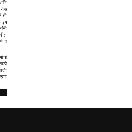
 आणि
शेष)
े ती
जङ्म
ांनी
ेथील
मे व
ांनी
साठी
झाली
ङ्मा