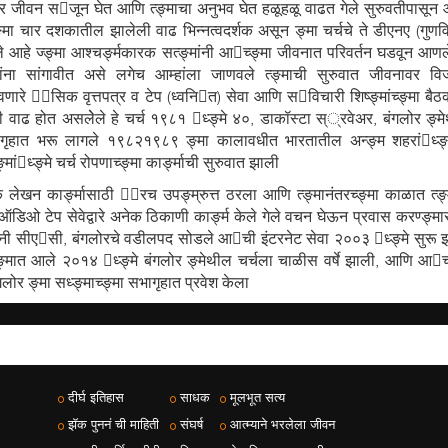
र जीवन सजून घेत आणि त्ङ्माचा अनुभव घेत हळूहळू वाढत गेले सुरुवतीपासून
्ङ्मा चार दशकातील झालेली वाढ भिन्नत्वदर्शक असून ङ्मा चर्चचे ते डीएनए (गुणवि
े आहे ज्ङ्मा आश्चर्ङ्मकारक सत्ङ्मांनी आच्ङ्मा जीवनात परिवर्तन घडवून आणल
ांना सांगावीत असे लगेच आम्हांला जाणवले त्ङ्माची सुरुवात जीवनावर वि
णारे ासिक वृत्तपत्र व टेप (ध्वनित) सेवा आणि सविचारी शिष्ङ्मांच्ङ्मा बैठक
ी वाढ होत असलेेले हे चर्च १९८१ ध्ङ्मे ४०, डाकॉस्टा स््रवेअर, बंगलोर ङ्म
गृहात भरू लागले १९८२१९८९ ङ्मा कालावधीत भारतातील अन्ङ्म शहरांध्ङ्
ङ्मांध्ङ्मे चर्च रोपणाच्ङ्मा कार्ङ्माची सुरुवात झाली
लेखन कार्ङ्मासाठी ारच उपङ्म्रुत्त ठरला आणि त्ङ्मानंतरच्ङ्मा काळात त्ङ्म
 ऑडिओ टेप सेवेद्वारे अनेक ठिकाणी कार्ङ्म केले गेले वचन घेऊन प्रवास करण्ङ्मा
ङ्मांनी सीएसी, बंगलोरचे वडीलपद सोडले आची इंटरनेट सेवा २००३ ध्ङ्मे सुरू 
्ङ्मात आले २०१४ ध्ङ्मे बंगलोर ङ्मेथील चर्चला चाळीस वर्षे झाली, आणि आच्
गलोर ङ्मा सध्ङ्माच्ङ्मा सभागृहात प्रवेश केला
दीर्घ इतिहास
साधक
मूलभूत सत्य
झॅक पुननं ची माहिती
संघर्ष
आत्म्याने भरलेला जीवन