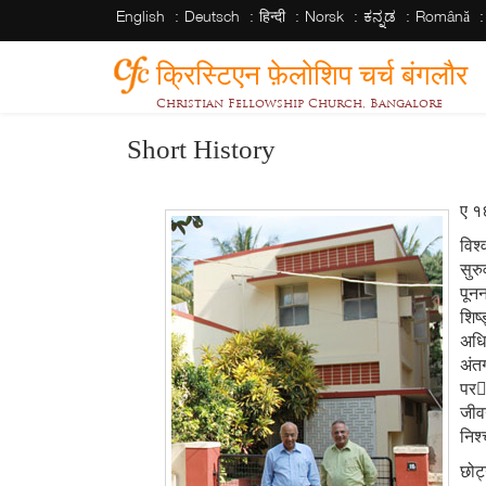
English
Deutsch
हिन्दी
Norsk
ಕನ್ನಡ
Română
क्रिस्टिएन फ़ेलोशिप चर्च बंगलौर
Christian Fellowship Church, Bangalore
Short History
ए १
विश्
सुर
पूनन
शिष
अधि
अंत
पर
जीव
निश
छोट्