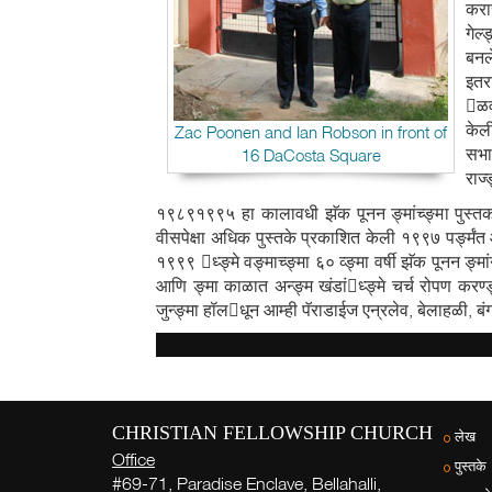
करा
गेल
बनल
इतर
ळव
केल
Zac Poonen and Ian Robson in front of
सभा
16 DaCosta Square
राज्
१९८९१९९५ हा कालावधी झॅक पूनन ङ्मांच्ङ्मा पुस्तक 
वीसपेक्षा अधिक पुस्तके प्रकाशित केली १९९७ पर्ङ्मंत
१९९९ ध्ङ्मे वङ्माच्ङ्मा ६० व्ङ्मा वर्षी झॅक पूनन 
आणि ङ्मा काळात अन्ङ्म खंडांध्ङ्मे चर्च रोपण करण
जुन्ङ्मा हॉलधून आम्ही पॅराडाईज एन्रलेव, बेलाहळी, बं
CHRISTIAN FELLOWSHIP CHURCH
लेख
Office
पुस्तके
#69-71, Paradise Enclave, Bellahalli,