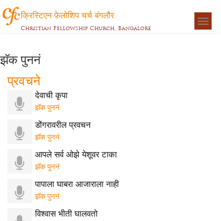
क्रिस्टिएन फ़ेलोशिप चर्च बंगलौर
Togg
Christian Fellowship Church, Bangalore
navigat
झॅक पुननं
प्रवचने
देवाची कृपा
झॅक पुननं
डोंगरावरील प्रवचन
झॅक पुननं
आपले सर्व ओझे येशूवर टाका
झॅक पुननं
पापाला घाबरा आजाराला नाही
झॅक पुननं
विश्वास भीती घालवतो