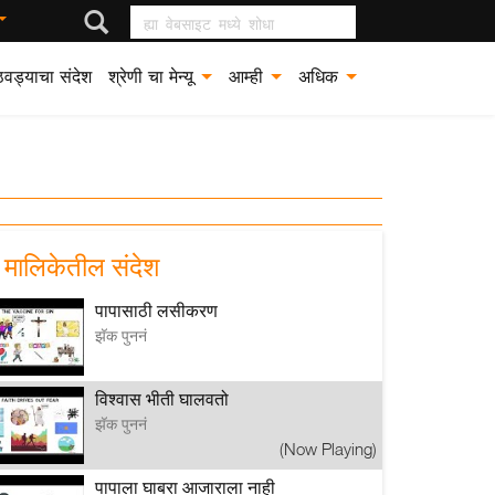
ह्या वेबसाइट मध्ये शोधा
वड्याचा संदेश
श्रेणी चा मेन्यू
आम्ही
अधिक
या मालिकेतील संदेश
पापासाठी लसीकरण
झॅक पुननं
विश्वास भीती घालवतो
झॅक पुननं
(Now Playing)
पापाला घाबरा आजाराला नाही