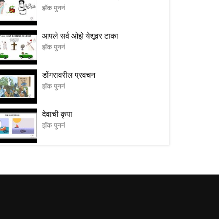
झॅक पुननं
आपले सर्व ओझे येशूवर टाका
झॅक पुननं
डोंगरावरील प्रवचन
झॅक पुननं
देवाची कृपा
झॅक पुननं