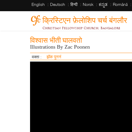
English
Deutsch
हिन्दी
Norsk
ಕನ್ನಡ
Română
क्रिस्टिएन फ़ेलोशिप चर्च बंगलौर
Christian Fellowship Church, Bangalore
विश्वास भीती घालवतो
Illustrations By Zac Poonen
झॅक पुननं
वक्ता :