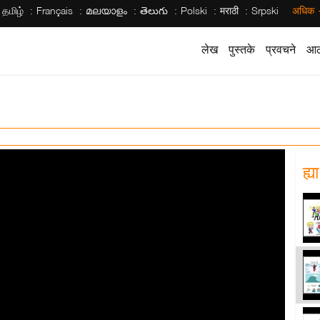
தமிழ்
Français
മലയാളം
తెలుగు
Polski
मराठी
Srpski
अधिक
लेख
पुस्तके
प्रवचने
आठ
ह्