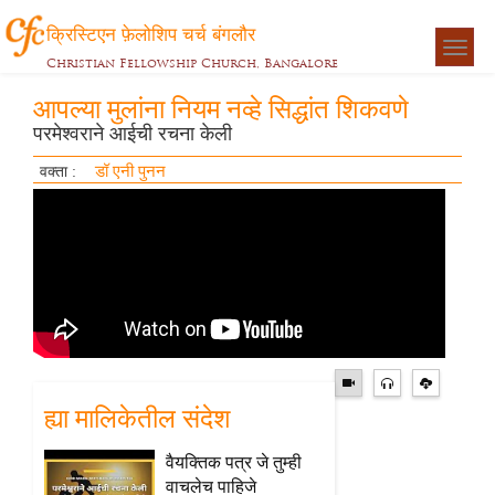
क्रिस्टिएन फ़ेलोशिप चर्च बंगलौर
Togg
Christian Fellowship Church, Bangalore
navigat
आपल्या मुलांना नियम नव्हे सिद्धांत शिकवणे
परमेश्वराने आईची रचना केली
डॉ एनी पुनन
वक्ता :
ह्या मालिकेतील संदेश
वैयक्तिक पत्र जे तुम्ही
वाचलेच पाहिजे