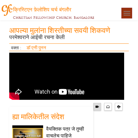
क्रिस्टिएन फ़ेलोशिप चर्च बंगलौर
Togg
Christian Fellowship Church, Bangalore
navigat
आपल्या मुलांना शिस्तीच्या सवयी शिकवणे
परमेश्वराने आईची रचना केली
डॉ एनी पुनन
वक्ता :
ह्या मालिकेतील संदेश
वैयक्तिक पत्र जे तुम्ही
वाचलेच पाहिजे