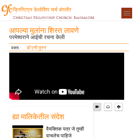
क्रिस्टिएन फ़ेलोशिप चर्च बंगलौर
Togg
Christian Fellowship Church, Bangalore
navigat
आपल्या मुलांना शिस्त लावणे
परमेश्वराने आईची रचना केली
डॉ एनी पुनन
वक्ता :
ह्या मालिकेतील संदेश
वैयक्तिक पत्र जे तुम्ही
वाचलेच पाहिजे