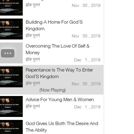
झॅक पुननं
Nov 30 , 2019
Building A Home For God’S
Kingdom.
झॅक पुननं
Nov 30 , 2019
Overcoming The Love Of Self &
Money
झॅक पुननं
Dec 1 , 2019
Repentance Is The Way To Enter
God’S Kingdom
झॅक पुननं
Nov 30 , 2019
(Now Playing)
Advice For Young Men & Women
झॅक पुननं
Dec 1 , 2019
God Gives Us Both The Desire And
The Ability