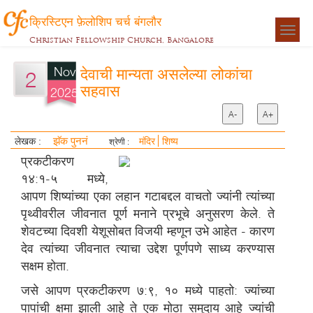
क्रिस्टिएन फ़ेलोशिप चर्च बंगलौर
Togg
Christian Fellowship Church, Bangalore
navigat
Nov
देवाची मान्यता असलेल्या लोकांचा
2
सहवास
2025
A-
A+
झॅक पुननं
लेखक :
मंदिर
शिष्य
श्रेणी :
प्रकटीकरण
१४:१-५ मध्ये,
आपण शिष्यांच्या एका लहान गटाबद्दल वाचतो ज्यांनी त्यांच्या
पृथ्वीवरील जीवनात पूर्ण मनाने प्रभूचे अनुसरण केले. ते
शेवटच्या दिवशी येशूसोबत विजयी म्हणून उभे आहेत - कारण
देव त्यांच्या जीवनात त्याचा उद्देश पूर्णपणे साध्य करण्यास
सक्षम होता.
जसे आपण प्रकटीकरण ७:९, १० मध्ये पाहतो: ज्यांच्या
पापांची क्षमा झाली आहे ते एक मोठा समुदाय आहे ज्यांची