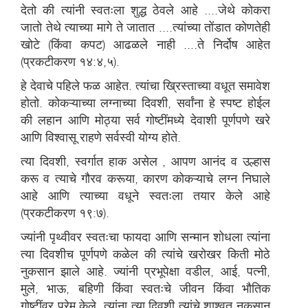
देतो की त्यांनी स्वतःला शुद्ध ठेवले आहे ....जेथे कोकरा
जातो तेथे त्याच्या मागे ते जातात ....त्यांच्या तोंडात कोणतेही
खोटे (किंवा कपट) आढळले नाही ....ते निर्दोष आहेत
(प्रकटीकरण १४:४,५).
हे देवाचे पहिले फळ आहेत. त्यांचा ख्रिस्ताच्या वधूत समावेश
होतो. कोकऱ्याच्या लग्नाच्या दिवशी, सर्वांना हे स्पष्ट होईल
की लहान आणि मोठ्या सर्व गोष्टींमध्ये देवाशी पूर्णपणे खरे
आणि विश्वासू राहणे सर्वस्वी योग्य होते.
त्या दिवशी, स्वर्गात हाक असेल , आपण आनंद व उल्हास
करू व त्याचे गौरव करूया, कारण कोकऱ्याचे लग्न निघाले
आहे आणि त्याच्या वधूने स्वतःला तयार केले आहे
(प्रकटीकरण १९:७).
ज्यांनी पृथ्वीवर स्वतःचा फायदा आणि सन्मान शोधला त्यांना
त्या दिवशीच पूर्णपणे कळेल की त्यांचे खरोखर किती मोठे
नुकसान झाले आहे. ज्यांनी प्रभूपेक्षा वडील, आई, पत्नी,
मुले, भाऊ, बहिणी किंवा स्वतःचे जीवन किंवा भौतिक
गोष्टींवर प्रेम केले, त्यांना त्या दिवशी त्यांचे शाश्वत नुकसान