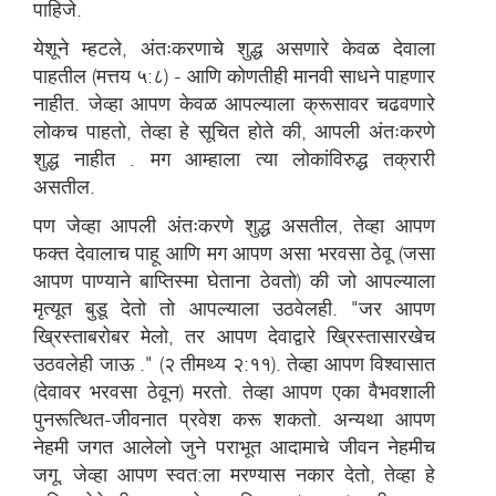
पाहिजे.
येशूने म्हटले, अंतःकरणाचे शुद्ध असणारे केवळ देवाला
पाहतील (मत्तय ५:८) - आणि कोणतीही मानवी साधने पाहणार
नाहीत. जेव्हा आपण केवळ आपल्याला क्रूसावर चढवणारे
लोकच पाहतो, तेव्हा हे सूचित होते की, आपली अंतःकरणे
शुद्ध नाहीत . मग आम्हाला त्या लोकांविरुद्ध तक्रारी
असतील.
पण जेव्हा आपली अंतःकरणे शुद्ध असतील, तेव्हा आपण
फक्त देवालाच पाहू आणि मग आपण असा भरवसा ठेवू (जसा
आपण पाण्याने बाप्तिस्मा घेताना ठेवतो) की जो आपल्याला
मृत्यूत बुडू देतो तो आपल्याला उठवेलही. "जर आपण
ख्रिस्ताबरोबर मेलो, तर आपण देवाद्वारे ख्रिस्तासारखेच
उठवलेही जाऊ ." (२ तीमथ्य २:११). तेव्हा आपण विश्वासात
(देवावर भरवसा ठेवून) मरतो. तेव्हा आपण एका वैभवशाली
पुनरूत्थित-जीवनात प्रवेश करू शकतो. अन्यथा आपण
नेहमी जगत आलेलो जुने पराभूत आदामाचे जीवन नेहमीच
जगू. जेव्हा आपण स्वत:ला मरण्यास नकार देतो, तेव्हा हे