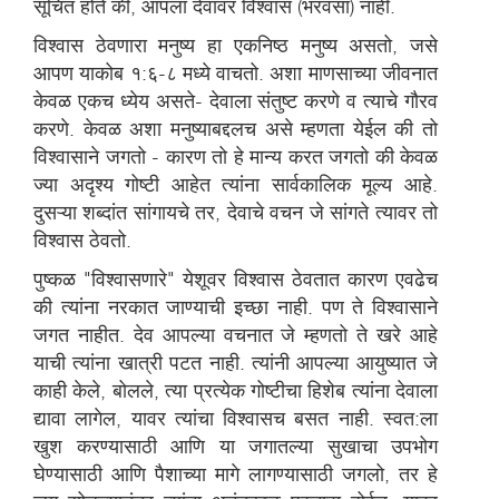
सूचित होते की, आपला देवावर विश्वास (भरवसा) नाही.
विश्वास ठेवणारा मनुष्य हा एकनिष्ठ मनुष्य असतो, जसे
आपण याकोब १:६-८ मध्ये वाचतो. अशा माणसाच्या जीवनात
केवळ एकच ध्येय असते- देवाला संतुष्ट करणे व त्याचे गौरव
करणे. केवळ अशा मनुष्याबद्दलच असे म्हणता येईल की तो
विश्वासाने जगतो - कारण तो हे मान्य करत जगतो की केवळ
ज्या अदृश्य गोष्टी आहेत त्यांना सार्वकालिक मूल्य आहे.
दुसऱ्या शब्दांत सांगायचे तर, देवाचे वचन जे सांगते त्यावर तो
विश्वास ठेवतो.
पुष्कळ "विश्वासणारे" येशूवर विश्वास ठेवतात कारण एवढेच
की त्यांना नरकात जाण्याची इच्छा नाही. पण ते विश्वासाने
जगत नाहीत. देव आपल्या वचनात जे म्हणतो ते खरे आहे
याची त्यांना खात्री पटत नाही. त्यांनी आपल्या आयुष्यात जे
काही केले, बोलले, त्या प्रत्येक गोष्टीचा हिशेब त्यांना देवाला
द्यावा लागेल, यावर त्यांचा विश्वासच बसत नाही. स्वत:ला
खुश करण्यासाठी आणि या जगातल्या सुखाचा उपभोग
घेण्यासाठी आणि पैशाच्या मागे लागण्यासाठी जगलो, तर हे