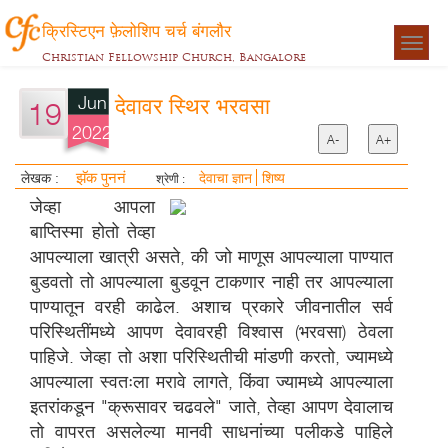
क्रिस्टिएन फ़ेलोशिप चर्च बंगलौर
Togg
Christian Fellowship Church, Bangalore
navigat
Jun
देवावर स्थिर भरवसा
19
2022
A-
A+
झॅक पुननं
लेखक :
देवाचा ज्ञान
शिष्य
श्रेणी :
जेव्हा आपला
बाप्तिस्मा होतो तेव्हा
आपल्याला खात्री असते, की जो माणूस आपल्याला पाण्यात
बुडवतो तो आपल्याला बुडवून टाकणार नाही तर आपल्याला
पाण्यातून वरही काढेल. अशाच प्रकारे जीवनातील सर्व
परिस्थितींमध्ये आपण देवावरही विश्वास (भरवसा) ठेवला
पाहिजे. जेव्हा तो अशा परिस्थितीची मांडणी करतो, ज्यामध्ये
आपल्याला स्वतःला मरावे लागते, किंवा ज्यामध्ये आपल्याला
इतरांकडून "क्रूसावर चढवले" जाते, तेव्हा आपण देवालाच
तो वापरत असलेल्या मानवी साधनांच्या पलीकडे पाहिले