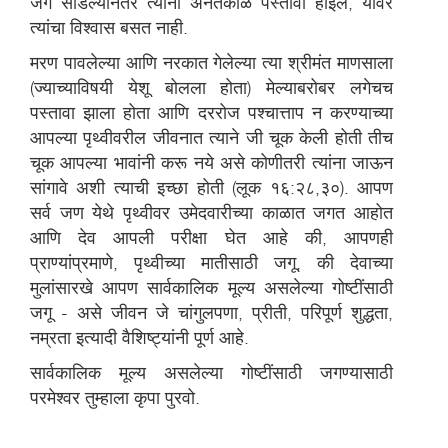
जग सोडल्यानंतर त्यांना अनंतकाळ पस्तावा होईल, यावर
त्यांचा विश्वास बसत नाही.
मरण पावलेल्या आणि नरकात गेलेल्या त्या श्रीमंत माणसाला
(ज्याच्याविषयी येशू बोलला होता) मेल्याबरोबर लगेचच
पस्तावा झाला होता आणि दररोज पश्चात्ताप न करण्याच्या
आपल्या पृथ्वीवरील जीवनात त्याने जी चूक केली होती तीच
चूक आपल्या भावांनी करू नये असे कोणीतरी त्यांना जाऊन
सांगावे अशी त्याची इच्छा होती (लूक १६:२८,३०). आपण
सर्व जण येथे पृथ्वीवर उमेदवारीच्या काळात जगत आहोत
आणि देव आपली परीक्षा घेत आहे की, आपणही
प्राण्यांप्रमाणे, पृथ्वीच्या मातीसाठी जगू, की देवाच्या
मुलांसारखे आपण सार्वकालिक मूल्य असलेल्या गोष्टींसाठी
जगू - असे जीवन जे चांगुलपणा, प्रीती, परिपूर्ण शुद्धता,
नम्रता इत्यादी वैशिष्ट्यांनी पूर्ण आहे.
सार्वकालिक मूल्य असलेल्या गोष्टींसाठी जगण्यासाठी
परमेश्वर तुम्हाला कृपा पुरवो.
आठ