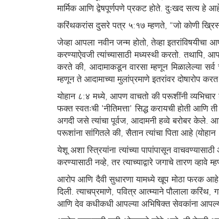
मार्मिक आणि द्वेषपूर्णपणे प्रकट होते. दुःखद सत्य हे आ
करिंथकरांस दुसरे पत्र ५:१७ म्हणते, “जो कोणी ख्रिस्
जेव्हा आपला नवीन जन्म होतो, तेव्हा इतरांविषयीचा 
करण्याऐवजी त्यांच्यासाठी मध्यस्थी करतो. तथापि, आप
करते की, आदामाकडून वारसा म्हणून मिळालेल्या सर्व चु
म्हणून ते आदामाच्या मुलांप्रमाणे इतरांवर दोषारोप करत 
योहान ८:४ मध्ये, आपण वाचतो की परूशींनी व्यभिचार 
फक्त स्वतःची 'नीतिमत्ता' सिद्ध करायची होती आणि ती 
अगदी जसे त्यांचा पूर्वज, आदामनी हव्वे बरोबर केले. आणि
परूशांना सांगितले की, सैतान त्यांचा पिता आहे (योहान
येशू अशा स्त्रियांना त्यांच्या पापांपासून वाचवण्यास
करण्यासाठी नव्हे, तर त्याच्याद्वारे जगाचे तारण व्हावे म्
आरोप आणि दैवी सुधारणा यामध्ये खूप मोठा फरक आहे. प
दिली. त्याचप्रमाणे, पवित्र आत्म्याने पौलाला करिंथ
आणि देव कधीकधी आपल्या अभिषिक्त सेवकांना आपल्या ल