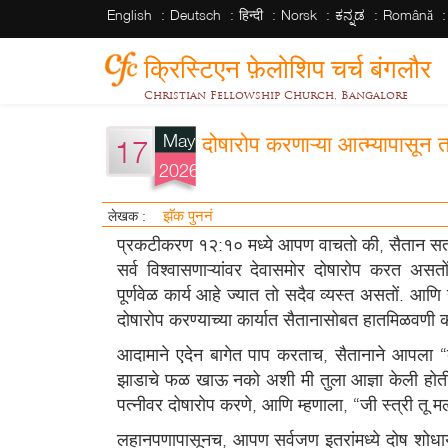
English
Deutsch
हिन्दी
Norsk
ಕನ್ನಡ
Română
क्रिस्टिएन फ़ेलोशिप चर्च बंगलौर
Christian Fellowship Church, Bangalore
May
दोषारोप करणाऱ्या आत्म्यापासून
17
2026
झॅक पुननं
लेखक :
प्रकटीकरण १२:१० मध्ये आपण वाचतो की, सैतान सत
सर्व विश्वासणाऱ्यांवर देवासमोर दोषारोप करत असतों
पूर्णवेळ कार्य आहे ज्यात तो सदैव व्यस्त असतों. आणि
दोषारोप करण्याच्या कार्यात सैतानासोबत हातमिळवण
आदामाने एदेन बागेत पाप करताच, सैतानाने आपला “द
झाडाचे फळ खाऊ नको अशी मी तुला आज्ञा केली होती त
पत्नीवर दोषारोप करणे, आणि म्हणाला, “जी स्त्री तू 
लहानपणापासूनच, आपण सर्वजण इतरांमध्ये दोष शोध