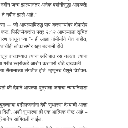
ा नवीन जन्म झाल्यानंतर अनेक वर्षांनीसुद्धा आढळते!
, ते नवीन झाले आहे.”
सा — जो आपल्याविरुद्ध पाप करणाऱ्यांवर दोषारोप
्य करू. फिलिप्पैकरांस पत्र २:१२ आपल्याला सूचित
ण साधून घ्या ”- ही आज्ञा गांभीर्याने घेत नाहीत,
 दोघांचीही लोकांसमोर खूप बदनामी होते.
ून वाचवण्यात त्यांना अजिबात रस नव्हता. त्यांना
ी त्या गरीब स्त्रीकडे आरोप करणारी बोटे दाखवली —
्या सैतानाच्या संगतीत होते. म्हणूनच येशूने विशेषतः
ाचतो की देवाने आपल्या पुत्राला जगाचा न्यायनिवाडा
कणाऱ्या वडीलजनांना दैवी सुधारणा देण्याची आज्ञा
्ञा दिली. अशी सुधारणा ही एक आत्मिक गोष्ट आहे –
रेमानेच सांगितली जाईल.