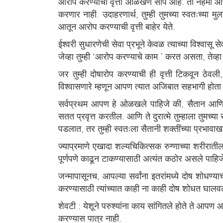
आरोप करण्याची वृत्ती ओळखणे सोपे आहे. ती नेहमी आपल्
करणार नाही. उदाहरणार्थ, तुम्ही तुमच्या स्वतःच्या म
आतून आरोप करण्याची वृत्ती बाहेर येते.
ईश्वरी सुधारणेची सेवा प्रभूने केवळ त्याच्या विश्वा
जेव्हा तुम्ही ‘आरोप करण्याचे काम ’ करत असता, तेव
जर तुम्ही दोषारोप करण्याची ही वृत्ती टिकवून ठेवल
विश्वासणारे म्हणून आपण त्यात अजिबात सहभागी होता 
सर्वप्रथम आपण हे ओळखले पाहिजे की, सैतान आणि त्या
सतत प्रवृत्त करतील. आणि ते दुरात्मे तुम्हाला तुमच्य
पडलात, तर तुम्ही स्वतःला सैतानी शक्तींच्या प्रभा
ज्याप्रमाणे एखादा शल्यचिकित्सक रुग्णाच्या शरीरातील
पूर्णपणे काढून टाकण्यासाठी अत्यंत कठोर असले पाहिजे.
जन्मापासूनच, आपल्या सर्वांना इतरांमध्ये दोष शोधण्
करण्यासाठी त्यांच्यात काही ना काही दोष शोधत घाल
शेवटी : येशूने परुश्यांना काय सांगितले होते ते आ
करण्यास पात्र नाही.