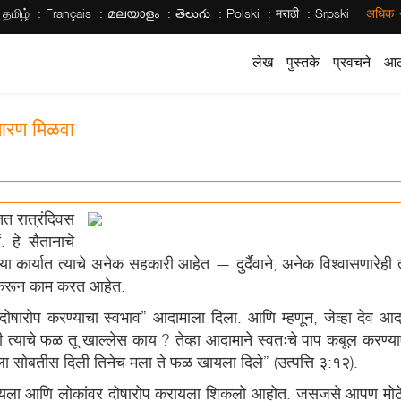
தமிழ்
Français
മലയാളം
తెలుగు
Polski
मराठी
Srpski
अधिक
लेख
पुस्तके
प्रवचने
आठ
 तारण मिळवा
त रात्रंदिवस
. हे सैतानाचे
 या कार्यात त्याचे अनेक सहकारी आहेत — दुर्दैवाने, अनेक विश्वासणारेह
ी करून काम करत आहेत.
ोषारोप करण्याचा स्वभाव” आदामाला दिला. आणि म्हणून, जेव्हा देव आद
्याचे फळ तू खाल्लेस काय ? तेव्हा आदामाने स्वतःचे पाप कबूल करण्याऐ
मला सोबतीस दिली तिनेच मला ते फळ खायला दिले” (उत्पत्ति ३:१२).
ायला आणि लोकांवर दोषारोप करायला शिकलो आहोत. जसजसे आपण मोठे ह