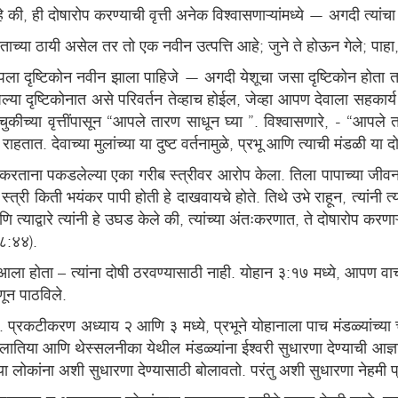
हे की, ही दोषारोप करण्याची वृत्ती अनेक विश्वासणाऱ्यांमध्ये — अगदी त्यांच
ताच्या ठायी असेल तर तो एक नवीन उत्पत्ति आहे; जुने ते होऊन गेले; पाहा
आपला दृष्टिकोन नवीन झाला पाहिजे — अगदी येशूचा जसा दृष्टिकोन होता त
ल्या दृष्टिकोनात असे परिवर्तन तेव्हाच होईल, जेव्हा आपण देवाला सहकार
कीच्या वृत्तींपासून “आपले तारण साधून घ्या ”. विश्वासणारे, - “आपले तार
राहतात. देवाच्या मुलांच्या या दुष्ट वर्तनामुळे, प्रभू आणि त्याची मंडळी या
करताना पकडलेल्या एका गरीब स्त्रीवर आरोप केला. तिला पापाच्या जीवनात
स्त्री किती भयंकर पापी होती हे दाखवायचे होते. तिथे उभे राहून, त्यांन
 त्याद्वारे त्यांनी हे उघड केले की, त्यांच्या अंतःकरणात, ते दोषारोप करणाऱ
 ८:४४).
ाठी आला होता – त्यांना दोषी ठरवण्यासाठी नाही. योहान ३:१७ मध्ये, आपण व
हणून पाठविले.
्रकटीकरण अध्याय २ आणि ३ मध्ये, प्रभूने योहानाला पाच मंडळ्यांच्या चु
, गलातिया आणि थेस्सलनीका येथील मंडळ्यांना ईश्वरी सुधारणा देण्याची आज
ोकांना अशी सुधारणा देण्यासाठी बोलावतो. परंतु अशी सुधारणा नेहमी प्