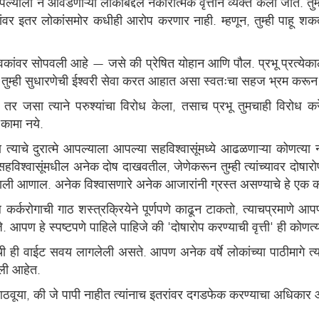
याला न आवडणाऱ्या लोकांबद्दल नकारात्मक वृत्तीने व्यक्त केली जाते. तु
ुलांवर इतर लोकांसमोर कधीही आरोप करणार नाही. म्हणून, तुम्ही पाहू शकता 
सू सेवकांवर सोपवली आहे — जसे की प्रेषित योहान आणि पौल. प्रभू प्रत्ये
्हा तुम्ही सुधारणेची ईश्वरी सेवा करत आहात असा स्वतःचा सहज भ्रम कर
ी, तर जसा त्याने परुश्यांचा विरोध केला, तसाच प्रभू तुमचाही विरोध क
कामा नये.
चे दुरात्मे आपल्याला आपल्या सहविश्वासूंमध्ये आढळणाऱ्या कोणत्या ना 
ा सहविश्वासूंमधील अनेक दोष दाखवतील, जेणेकरून तुम्ही त्यांच्यावर दोषारोप
वाखाली आणाल. अनेक विश्वासणारे अनेक आजारांनी ग्रस्त असण्याचे हे एक
 कर्करोगाची गाठ शस्त्रक्रियेने पूर्णपणे काढून टाकतो, त्याचप्रमाणे आ
 आपण हे स्पष्टपणे पाहिले पाहिजे की 'दोषारोप करण्याची वृत्ती' ही कोणत्य
याची ही वाईट सवय लागलेली असते. आपण अनेक वर्षे लोकांच्या पाठीमागे त्य
वली आहेत.
पण आठवूया, की जे पापी नाहीत त्यांनाच इतरांवर दगडफेक करण्याचा अधिका