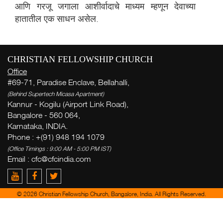
आणि गरजू जगाला आशीर्वादाचे माध्यम म्हणून देवाच्या
हातातील एक साधन असेल.
CHRISTIAN FELLOWSHIP CHURCH
आठ
Office
#69-71, Paradise Enclave, Bellahalli,
( Th
(Behind Supertech Micasa Apartment)
Thi
Kannur - Kogilu (Airport Link Road),
Bangalore - 560 064,
Karnataka, INDIA.
द
Phone : +(91) 948 194 1079
(Office Timings : 9:00 AM - 5:00 PM IST)
Email :
cfc@cfcindia.com
Ge
week
© 2026 Christian Fellowship Church, Bangalore, India. All Rights Reserved.
Zac
del
yo