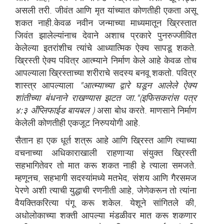
असली तरी. जीवंत आणि मृत यांच्यात कोणतीही एकता असू
शकत नाही.केवळ नवीन जन्माच्या माध्यमातून ख्रिस्तात
जिवंत झालेल्यांनाच देवाने अशाच प्रकारे पुनरुज्जीवित
केलेल्या इतरांशीच त्यांचे आध्यात्मिक ऐक्य सापडू शकते.
ख्रिस्ती ऐक्य पवित्र आत्म्याने निर्माण केले आहे केवळ तोच
आपल्याला ख्रिस्ताच्या शरीराचे सदस्य बनवू शकतो. पवित्र
शास्त्र आपल्याला
"आत्म्याच्या द्वारे घडून आलेले ऐक्य
शांतीच्या बंधनाने राखण्यास झटत जा."(इफिसकरांस पत्र
४:३ अँप्लिफाईड बायबल )
असा बोध करते. माणसाने निर्माण
केलेली कोणतीही एकजूट निरुपयोगी आहे.
सैतान हा एक धूर्त शत्रू आहे आणि ख्रिस्त आणि त्याच्या
वचनाच्या अधिकाराखाली राहणाऱ्या संयुक्त ख्रिस्ती
सहभागितेवर तो मात करू शकत नाही हे त्याला समजते.
म्हणूनच, सहभागी सदस्यांमध्ये मतभेद, संशय आणि गैरसमज
पेरणे अशी त्याची युद्धाची रणनीती आहे, जेणेकरून तो त्यांना
वैयक्तिकरित्या पंगू करू शकेल. येशूने सांगितले की,
अधोलोकाच्या शक्ती आपल्या मंडळीवर मात करू शकणार