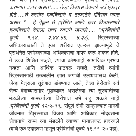
करण्यात तत्पर असत"..... तेव्हा विश्वास ठेवणारे सर्व एकत्र
होते…..ते दररोज एकचित्ताने व तत्परतेने मंदिरात जमत
असत ".....हे ऐकून ते (प्रेषित आणि इतर विश्वासणारे
)एकचित्ताने देवाला उच्च स्वराने म्हणाले..... "(प्रेषितांची
कृत्ये १:१४; २:४४,४६; ४:२४)
. ख्रिस्ताच्या
अधिकाराखाली ते एका शरीरात एकरूप झाल्यामुळे ते
प्रार्थनेत परमेश्वराच्या अधिकाराचा वापर करू शकत होते.
ते उच्च शिक्षित नव्हते, त्यांचा कोणताही सामाजिक प्रभाव
नव्हता आणि आर्थिक पाठबळ नव्हते, तरीही त्यांनी
ख्रिस्तासाठी तत्कालीन ज्ञात जगाची उलथापालथ केली.
जेव्हा पेत्राला तुरुंगात डांबण्यात आले, तेव्हा हेरोदाचे सर्व
सैन्य देवाच्यासमोर गुडघ्यावर असलेल्या त्या सुरुवातीच्या
मंडळीच्या सामर्थ्याच्या विरोधात उभे राहू शकले नाही
(प्रेषितांची कृत्ये १२:५-११)
. संपूर्ण रोमी साम्राज्यात मानवी
जीवनात ख्रिस्ताचा विजय आणि अधिकार नोंदवताना
सैतानाचे राज्य त्या मंडळीने त्याच्या पायासकट हादरवले
(याचे एक उदाहरण म्हणून प्रेषितांची कृत्ये १९:११-२० पहा).