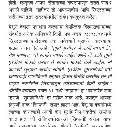
होतो. म्हणूनच आपण सैतानाच्या कपटापासून सतत सावध
असले पाहिजे, नाहीतर तो आपल्यातील आणि ख्रिस्ताच्या
शरीराच्या इतर सदस्यांमधील संबंध कमकुवत करेल.
येशूने देवाला प्रार्थना करणाऱ्या वैयक्तिक विश्वासणाऱ्यांच्या
संदर्भात अनेक अभिवचने दिली. पण
मत्तय १८:१८,१९
मध्ये
ख्रिस्ताच्या शरीराच्या एका मतैक्याने प्रार्थना करण्याऱ्या
गटाला वचन दिले आहे:
"तुम्ही पृथ्वीवर जे काही बांधता ते",
येशू म्हणाला, "ते स्वर्गात बांधले जाईल आणि जे काही तुम्ही
पृथ्वीवर मोकळे कराल ते स्वर्गात मोकळे केले जाईल. मी
आणखी तुम्हांला खचीत सांगतो, पृथ्वीवर तुमच्यापैकी दोघे
कोणत्याही गोष्टीविषयी सहमत होऊन विनंती करतील तर ती
माझ्या स्वर्गातील पित्याकडून त्यांच्यासाठी केली जाईल."
(लिविंग बायबल).
वचन १९ मध्ये "सहमत" हा भाषांतरित शब्द
म्हणजे "सुमफोनिओ" हा ग्रीक शब्द आहे, ज्यातून आपला
इंग्रजी शब्द "सिम्फनी" तयार झाला आहे. येशू या वचनांमध्ये
त्याच्या कोणत्याही अगदी दोन मुलांमधील एकतेचा उल्लेख
करत होता जी संगीतरचनेसारखा (सिम्फनी) असेल. याचा
अर्थ दुसऱ्याच्या प्रार्थनेच्या शेवटी "आमेन" म्हणण्यापेक्षा