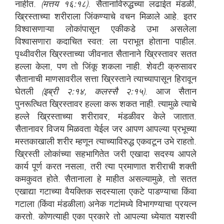
नाहीत.
(मत्तय १६:१८)
. सैतानाविरुद्धच्या लढाईत मंडळी,
ख्रिस्ताच्या शरीराला जिंकण्याचे वचन मिळाले आहे. इतर
विश्वासणाऱ्या लोकांपासून एकीकडे उभा असलेला
विश्वासणारा कदाचित स्वत: ला पराभूत होताना पाहील.
पृथ्वीवरील ख्रिस्ताच्या जीवनात सैतानाने ख्रिस्तावर सतत
हल्ला केला, पण तो जिंकू शकला नाही. शेवटी क्रुसावर
सैतानाची माणसावरील सत्ता ख्रिस्ताने त्याच्यापासून हिरावून
घेतली
(इब्री २:१४, कलस्सै २:१५)
. आज सैतान
पुनरूत्थित ख्रिस्तावर हल्ला करू शकत नाही. त्यामुळे त्याचे
हल्ले ख्रिस्ताच्या शरीरावर, मंडळीवर केले जातात.
सैतानावर विजय मिळवता येईल जर आपण आपल्या प्रभूच्या
मस्तकाखाली शरीर म्हणून त्याच्याविरुद्ध एकवटून उभे राहतो.
ख्रिस्ती लोकांच्या सहभागितेत जरी एखादा सदस्य आपले
कार्य पूर्ण करत नसला, तरी त्या प्रमाणात शरीराची शक्ती
कमकुवत होते. सैतानाला हे माहीत असल्यामुळे, तो सतत
एखाद्या गटाच्या वैयक्तिक सदस्याला एकटे पाडण्याचा किंवा
गटाला (किंवा मंडळीला) अनेक गटांमध्ये विभागण्याचा प्रयत्न
करतो. कोणत्याही एका प्रकारे तो आपल्या ध्येयात यशस्वी