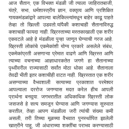
आज सैतान; एक विभक्त मंडळी जी त्याला जाहिरातबाजी,
यंत्रे, सभा, धर्मशास्त्रीय ज्ञान, वक्तृत्व आणि प्रशिक्षित
गायकमंडळांद्वारे आपल्या बालेकिल्ल्यांमधून बाहेर काढू पाहते
तेव्हा तो खिल्ली उडवतो.यांपैकी कशाचाही सैतानाविरुद्ध
कशाचाही फायदा नाही. ख्रिस्ताच्या मस्तकाखाली एक शरीर
एकवटले आहे हे मंडळीला पुन्हा जाणून घेण्याची गरज आहे.
ख्रिस्ती लोकांचे एकमेकांशी योग्य प्रकारे असलेले संबंध,
एकमेकांप्रती असणाऱ्या प्रेमात वाढणे आणि ख्रिस्त आणि
त्याच्या वचनाच्या आज्ञाधारकतेत जगणे हा सैतानाच्या
पृथ्वीवरील राज्यासाठी सर्वांत मोठा धोका आहे. सैतानाला
तेवढी भीती इतर कशाचीही वाटत नाही. ख्रिस्तात एक शरीर
असण्याच्या वैभवशाली सत्याच्या प्रकाशात परमेश्वर
आपल्याला दररोज जगण्यास मदत करेल हीच आपली
प्रार्थना बनवूया. जगभरातील अधिकाधिक ख्रिस्ती लोक
जसजसे हे सत्य समजून घेण्यास आणि जगण्यास सुरुवात
करतील, तेव्हा आपण मंडळीला जरी त्यांची संख्या कमी
असली, तरी तिच्या मूळच्या वैभवात पुनर्स्थापित झालेली
खात्रीने पाहू, जी अंधाराच्या शक्तींचा पराभव करण्यासाठी