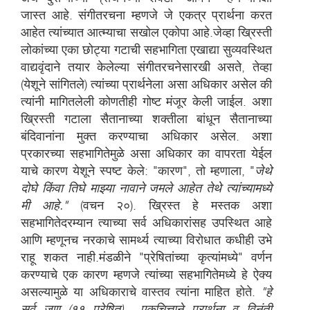
जास्त आहे. संगीतरचना म्हणजे जे एकत्र प्रार्थना करत
आहेत त्यांच्यात आत्म्याचा सखोल एकोपा आहे.जेव्हा ख्रिस्ती
लोकांच्या एका छोट्या गटाची सहभागिता एखाद्या सुव्यवस्थित
वाद्यवृंदाने तयार केलेल्या संगीतरचनेसारखी असते, तेव्हा
(येशूने सांगितले) त्यांच्या प्रार्थनेला असा अधिकार असेल की
त्यांनी मागितलेली कोणतीही गोष्ट मंजूर केली जाईल. अशा
ख्रिस्ती गटाला सैतानाच्या शक्तीला बांधून सैतानाच्या
बंदिवानांना मुक्त करण्याचा अधिकार असेल. अशा
प्रकारच्या सहभागितेमुळे असा अधिकार का वापरता येईल
याचे कारण येशूने स्पष्ट केले: "कारण", तो म्हणाला, "
जेथे
दोघे किंवा तिघे माझ्या नावाने जमले आहेत तेथे त्यांच्यामध्ये
मी आहे."
(वचन २०). ख्रिस्त हे मस्तक अशा
सहभागितेदरम्यान त्याच्या सर्व अधिकारांसह उपस्थित आहे
आणि म्हणूनच नरकाचे सामर्थ्य त्याच्या विरोधात कधीही उभे
राहू शकत नाही.मंडळीने "प्रेषितांच्या कृत्यांमध्ये" वर्णन
करण्याचे एक कारण म्हणजे त्यांच्या सहभागितेमध्ये हे ऐक्य
असल्यामुळे या अधिकाराचे वास्तव त्यांना माहित होते.
"हे
सर्व जण (११ प्रेषित).....एकचित्ताने प्रार्थना व विनंती