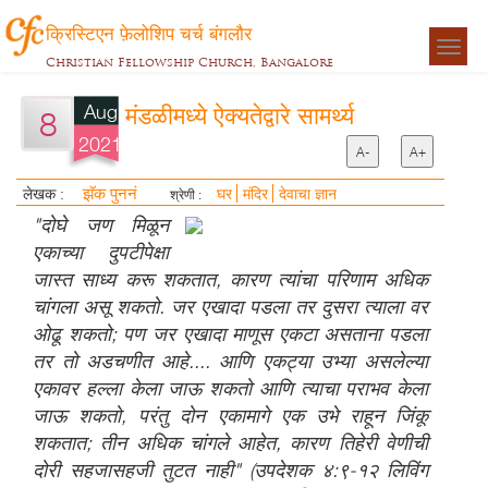
क्रिस्टिएन फ़ेलोशिप चर्च बंगलौर
Togg
Christian Fellowship Church, Bangalore
navigat
Aug
मंडळीमध्ये ऐक्यतेद्वारे सामर्थ्य
8
2021
A-
A+
झॅक पुननं
लेखक :
घर
मंदिर
देवाचा ज्ञान
श्रेणी :
"दोघे जण मिळून
एकाच्या दुपटीपेक्षा
जास्त साध्य करू शकतात, कारण त्यांचा परिणाम अधिक
चांगला असू शकतो. जर एखादा पडला तर दुसरा त्याला वर
ओढू शकतो; पण जर एखादा माणूस एकटा असताना पडला
तर तो अडचणीत आहे.... आणि एकट्या उभ्या असलेल्या
एकावर हल्ला केला जाऊ शकतो आणि त्याचा पराभव केला
जाऊ शकतो, परंतु दोन एकामागे एक उभे राहून जिंकू
शकतात; तीन अधिक चांगले आहेत, कारण तिहेरी वेणीची
दोरी सहजासहजी तुटत नाही" (उपदेशक ४:९-१२ लिविंग