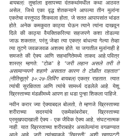
बायबल)
. तुम्हांला इसापच्या दंतकथांमधील कथा आठवत
असेल, जिथे एका वृद्ध शेतकऱ्याने आपल्या तीन मुलांना
एकतेचा वस्तुपाठ शिकवला होता, जे सतत आपापसांत भांडत
होते. अनेक कमकुवत काठ्या घेऊन त्याने त्यांना दाखवून
दिले की काठ्या वैयक्तिकरित्या सहजपणे कशा तोडल्या
जाऊ शकतात, परंतु जेव्हा त्या एकत्र बांधल्या गेल्या तेव्हा
त्या तुटणे जवळजवळ अशक्य होते. या जगातील मुलांनाही हे
समजते की ऐक्य आणि सहभागितेमध्ये ताकद आहे.पवित्र
शास्त्र म्हणते: "टोळ" हे
"जरी लहान असले तरी ते
असामान्यपणे शहाणे असतात कारण ते टोळीत राहतात"
(नीतिसूत्रे ३०:२७-लिविंग बायबल)
एकत्र राहतात. त्यात
त्यांची सुरक्षितता आणि त्यांचे सामर्थ्य दडलेले आहे. येशू
ख्रिस्ताच्या मंडळीमध्ये आपण हा धडा पुन्हा शिकला पाहिजे.
नवीन करार ज्या ऐक्याबद्दल बोलतो, ते म्हणजे ख्रिस्ताच्या
शरीराच्या सदस्यांचे एकमेकांबरोबर, ख्रिस्ताच्या
प्रमुखपदाखाली ऐक्य - एक जैविक ऐक्य आहे, संघटनात्मक
नाही. यात ख्रिस्ताच्या शरीराबाहेर असलेल्यांना वगळण्यात
आले आहे, जरी त्यांच्याकडे 'ख्रिस्ती' अशी खूणपट्टी