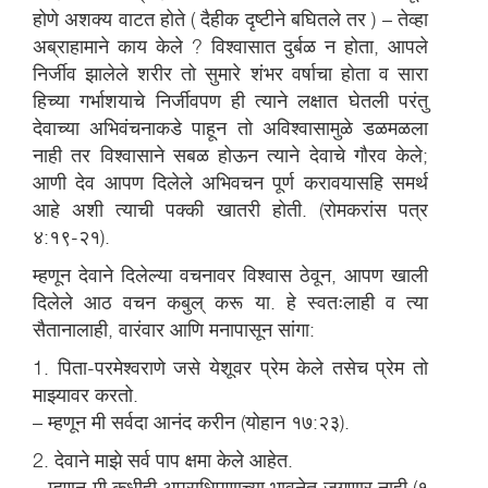
होणे अशक्य वाटत होते ( दैहीक दृष्टीने बघितले तर ) – तेव्हा
अब्राहामाने काय केले ? विश्वासात दुर्बळ न होता, आपले
निर्जीव झालेले शरीर तो सुमारे शंभर वर्षाचा होता व सारा
हिच्या गर्भाशयाचे निर्जीवपण ही त्याने लक्षात घेतली परंतु
देवाच्या अभिवंचनाकडे पाहून तो अविश्वासामुळे डळमळला
नाही तर विश्वासाने सबळ होऊन त्याने देवाचे गौरव केले;
आणी देव आपण दिलेले अभिवचन पूर्ण करावयासहि समर्थ
आहे अशी त्याची पक्की खातरी होती. (रोमकरांस पत्र
४:१९-२१).
म्हणून देवाने दिलेल्या वचनावर विश्वास ठेवून, आपण खाली
दिलेले आठ वचन कबुल् करू या. हे स्वतःलाही व त्या
सैतानालाही, वारंवार आणि मनापासून सांगा:
1. पिता-परमेश्वराणे जसे येशूवर प्रेम केले तसेच प्रेम तो
माझ्यावर करतो.
– म्हणून मी सर्वदा आनंद करीन (योहान १७:२३).
2. देवाने माझे सर्व पाप क्षमा केले आहेत.
– म्हणून मी कधीही अपराधिपणाच्या भावनेत जगणार नाही (१