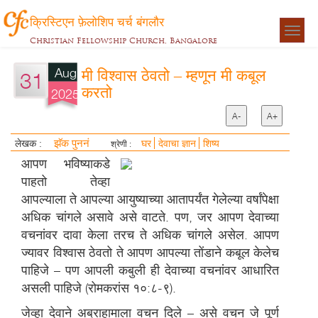
क्रिस्टिएन फ़ेलोशिप चर्च बंगलौर
Togg
Christian Fellowship Church, Bangalore
navigat
Aug
मी विश्वास ठेवतो – म्हणून मी कबूल
31
करतो
2025
A-
A+
झॅक पुननं
लेखक :
घर
देवाचा ज्ञान
शिष्य
श्रेणी :
आपण भविष्याकडे
पाहतो तेव्हा
आपल्याला ते आपल्या आयुष्याच्या आतापर्यंत गेलेल्या वर्षांपेक्षा
अधिक चांगले असावे असे वाटते. पण, जर आपण देवाच्या
वचनांवर दावा केला तरच ते अधिक चांगले असेल. आपण
ज्यावर विश्वास ठेवतो ते आपण आपल्या तोंडाने कबूल केलेच
पाहिजे – पण आपली कबुली ही देवाच्या वचनांवर आधारित
असली पाहिजे (रोमकरांस १०:८-९).
जेव्हा देवाने अब्राहामाला वचन दिले – असे वचन जे पूर्ण