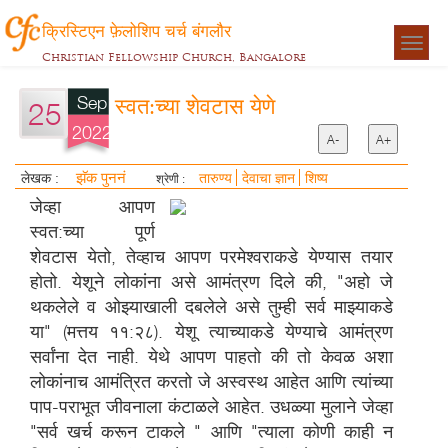
क्रिस्टिएन फ़ेलोशिप चर्च बंगलौर
Togg
Christian Fellowship Church, Bangalore
navigat
Sep
स्वत:च्या शेवटास येणे
25
2022
A-
A+
झॅक पुननं
लेखक :
तारुण्य
देवाचा ज्ञान
शिष्य
श्रेणी :
जेव्हा आपण
स्वत:च्या पूर्ण
शेवटास येतो, तेव्हाच आपण परमेश्वराकडे येण्यास तयार
होतो. येशूने लोकांना असे आमंत्रण दिले की, "अहो जे
थकलेले व ओझ्याखाली दबलेले असे तुम्ही सर्व माझ्याकडे
या" (मत्तय ११:२८). येशू त्याच्याकडे येण्याचे आमंत्रण
सर्वांना देत नाही. येथे आपण पाहतो की तो केवळ अशा
लोकांनाच आमंत्रित करतो जे अस्वस्थ आहेत आणि त्यांच्या
पाप-पराभूत जीवनाला कंटाळले आहेत. उधळ्या मुलाने जेव्हा
"सर्व खर्च करून टाकले " आणि "त्याला कोणी काही न