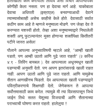
हाताखाली काम करायाला लावावे असा विचार आपल्यापैकी
कोणीही केला नसता. पण हा देवाचा मार्ग आहे. याकोबाला
देवाचा अधिपती (इस्राएल) बनवण्याआधी देवाने
त्याच्यासोबतही असेच काहीसे केले होते. देवासाठी सर्वात
कठीण काम आहे ते म्हणजे मनुष्याला मोडणे. पण जेव्हा देव ते
करण्यात यशस्वी होतो, तेव्हा अशा मनुष्याच्याद्वारे निघालेली
शक्ती अणू फुटल्यानंतर मुक्त होणाऱ्या शक्तीपेक्षा कितीतरी
पटीने जास्त असेल!
पौलाने आपल्या अनुभवाविषयी म्हटले आहे, "आम्ही खाली
पडतो, पण आम्ही उठतो आणि पुढे जात राहतो" (२ करिंथ
४:९ - लिविंग बायबल ). देव आपल्याला अधूनमधून खाली
पडण्याची अनुमती देतो. पण आपण इतरांसारखे खाली राहत
नाही. आपण उठतो आणि पुढे जात राहतो. आणि यामुळेच
सैतान आणखीनच चिडतो. देव आपल्याला खाली पडण्याद्वारे
पवित्रीकरणाचे शिक्षणही देतो, जेणेकरून ते आपल्या
सर्वोत्तमासाठी काम करेल. त्यामुळे मी त्या दिवसापासून जिथे
जाईन तिथे सतत येशूच्या विजयाची आणि सैतानाच्या
आठ
पराभवाची घोषणा करत राहतो. हालेलुया !!