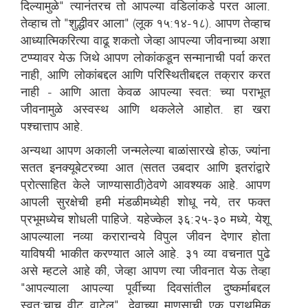
दिल्यामुळे" त्यानंतरच तो आपल्या वडिलांकडे परत आला.
तेव्हाच तो "शुद्धीवर आला" (लूक १५:१४-१८). आपण तेव्हाच
आध्यात्मिकरित्या वाढू शकतो जेव्हा आपल्या जीवनाच्या अशा
टप्प्यावर येऊ जिथे आपण लोकांकडून सन्मानाची पर्वा करत
नाही, आणि लोकांबद्दल आणि परिस्थितीबद्दल तक्रार करत
नाही - आणि आता केवळ आपल्या स्वत: च्या पराभूत
जीवनामुळे अस्वस्थ आणि थकलेले आहोत. हा खरा
पश्चात्ताप आहे.
अन्यथा आपण अकाली जन्मलेल्या बाळांसारखे होऊ, ज्यांना
सतत इनक्यूबेटरच्या आत (सतत उबदार आणि इतरांद्वारे
प्रोत्साहित केले जाण्यासाठी)ठेवणे आवश्यक आहे. आपण
आपली सुरक्षेची हमी मंडळीमध्येही शोधू नये, तर फक्त
प्रभूमध्येच शोधली पाहिजे. यहेज्केल ३६:२५-३० मध्ये, येशू
आपल्याला नव्या करारान्वये विपुल जीवन देणार होता
याविषयी भाकीत करण्यात आले आहे. ३१ व्या वचनात पुढे
असे म्हटले आहे की, जेव्हा आपण त्या जीवनात येऊ तेव्हा
"आपल्याला आपल्या पूर्वीच्या दिवसांतील दुष्कर्माबद्दल
स्वत:चाच वीट वाटेल". देवाच्या माणसाची एक प्राथमिक