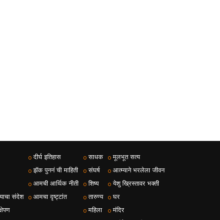
दीर्घ इतिहास
साधक
मूलभूत सत्य
झॅक पुननं ची माहिती
संघर्ष
आत्म्याने भरलेला जीवन
आमची आर्थिक नीती
शिष्य
येशु ख्रिस्तावर भक्ती
ाचा संदेश
आमचा दृष्ट्टांत
तारुण्य
घर
्षेपण
महिला
मंदिर