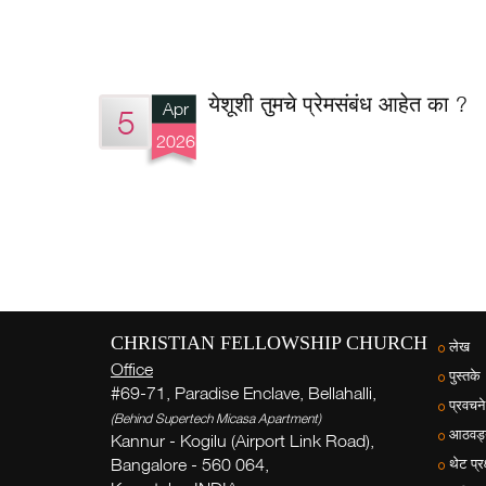
येशूशी तुमचे प्रेमसंबंध आहेत का ?
Apr
5
2026
CHRISTIAN FELLOWSHIP CHURCH
लेख
Office
पुस्तके
#69-71, Paradise Enclave, Bellahalli,
प्रवचने
(Behind Supertech Micasa Apartment)
आठवड्य
Kannur - Kogilu (Airport Link Road),
Bangalore - 560 064,
थेट प्रक