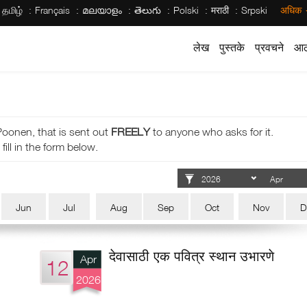
தமிழ்
Français
മലയാളം
తెలుగు
Polski
मराठी
Srpski
अधिक
लेख
पुस्तके
प्रवचने
आठ
Poonen, that is sent out
FREELY
to anyone who asks for it.
fill in the form below.
Jun
Jul
Aug
Sep
Oct
Nov
D
देवासाठी एक पवित्र स्थान उभारणे
Apr
12
2026