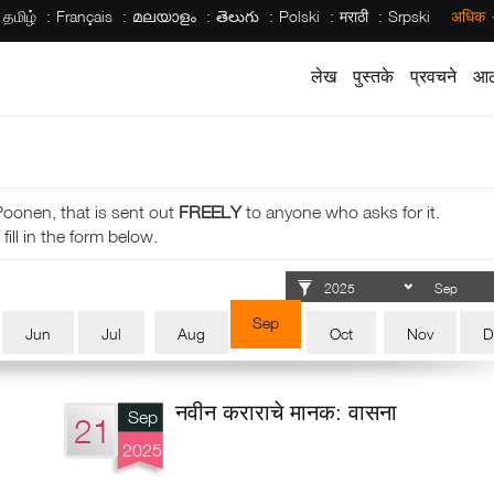
தமிழ்
Français
മലയാളം
తెలుగు
Polski
मराठी
Srpski
अधिक
लेख
पुस्तके
प्रवचने
आठ
Poonen, that is sent out
FREELY
to anyone who asks for it.
fill in the form below.
Sep
Jun
Jul
Aug
Oct
Nov
D
नवीन कराराचे मानक: वासना
Sep
21
2025