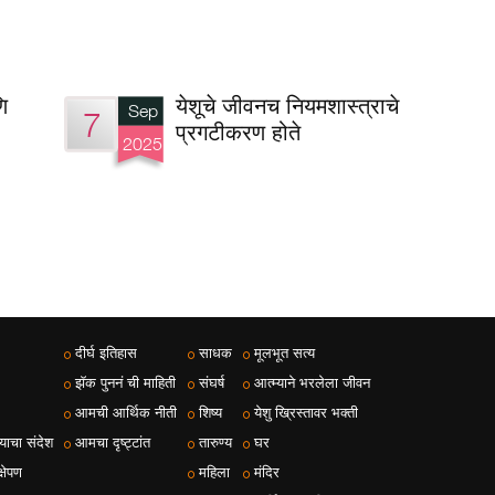
ि
येशूचे जीवनच नियमशास्त्राचे
Sep
7
प्रगटीकरण होते
2025
दीर्घ इतिहास
साधक
मूलभूत सत्य
झॅक पुननं ची माहिती
संघर्ष
आत्म्याने भरलेला जीवन
आमची आर्थिक नीती
शिष्य
येशु ख्रिस्तावर भक्ती
ाचा संदेश
आमचा दृष्ट्टांत
तारुण्य
घर
्षेपण
महिला
मंदिर