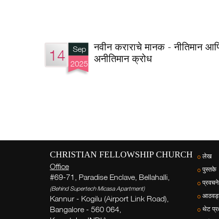
नवीन कराराचे मानक - नीतिमान आण
Sep
14
अनीतिमान क्रोध
2025
CHRISTIAN FELLOWSHIP CHURCH
लेख
Office
पुस्तके
#69-71, Paradise Enclave, Bellahalli,
प्रवचने
(Behind Supertech Micasa Apartment)
आठवड्य
Kannur - Kogilu (Airport Link Road),
Bangalore - 560 064,
थेट प्रक